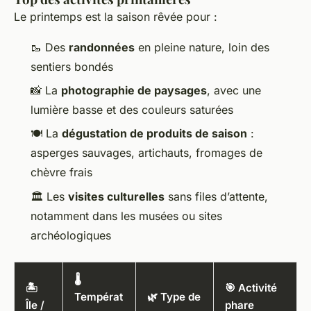
Le printemps est la saison rêvée pour :
🥾 Des
randonnées
en pleine nature, loin des
sentiers bondés
📸 La
photographie de paysages
, avec une
lumière basse et des couleurs saturées
🍽️ La
dégustation de produits de saison
:
asperges sauvages, artichauts, fromages de
chèvre frais
🏛️ Les
visites culturelles
sans files d’attente,
notamment dans les musées ou sites
archéologiques
🌡️
🏝️
🎯 Activité
Températ
🌿 Type de
Île /
phare