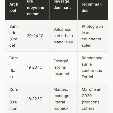
ure
paysage
Arch
recomman
moyenne
dominant
ipel
dée
en mai
Sant
Photograph
Volcaniqu
orin
ie au
20-24 °C
e et urbain
(Grè
coucher du
blanc-bleu
ce)
soleil
Capr
Randonnée
Escarpé,
i
sur le
19-23 °C
jardins
(Itali
sentier des
luxuriants
e)
Fortini
Cors
Maquis,
Marche en
e
montagne,
GR20
18-22 °C
(Fra
littoral
(tronçons
nce)
rocheux
côtiers)