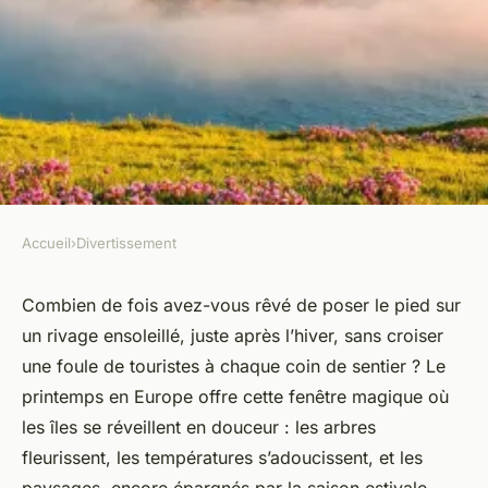
Accueil
›
Divertissement
DIVERTISSEMENT
Top îles européennes à
Combien de fois avez-vous rêvé de poser le pied sur
un rivage ensoleillé, juste après l’hiver, sans croiser
explorer au printemps : notre
une foule de touristes à chaque coin de sentier ? Le
guide
printemps en Europe offre cette fenêtre magique où
les îles se réveillent en douceur : les arbres
Claude
•
12/03/2026 15:38
•
8 min de lecture
fleurissent, les températures s’adoucissent, et les