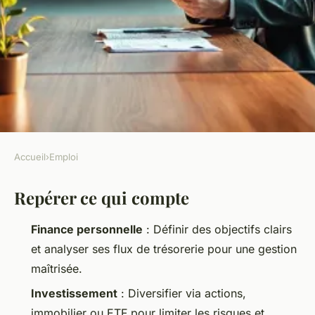
Accueil
›
Emploi
EMPLOI
Repérer ce qui compte
Finance : 10 astuces pour
optimiser votre gestion
Finance personnelle
: Définir des objectifs clairs
financière
et analyser ses flux de trésorerie pour une gestion
maîtrisée.
Orégane
•
23/03/2026 14:42
•
12 min de lecture
Investissement
: Diversifier via actions,
immobilier ou ETF pour limiter les risques et