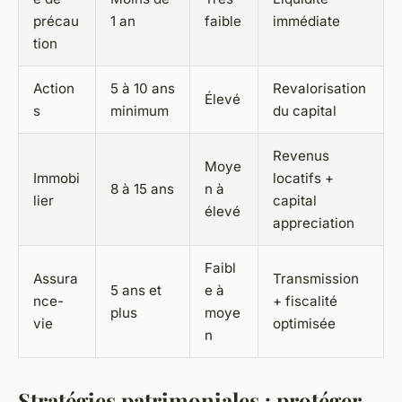
précau
1 an
faible
immédiate
tion
Action
5 à 10 ans
Revalorisation
Élevé
s
minimum
du capital
Revenus
Moye
Immobi
locatifs +
8 à 15 ans
n à
lier
capital
élevé
appreciation
Faibl
Assura
Transmission
5 ans et
e à
nce-
+ fiscalité
plus
moye
vie
optimisée
n
Stratégies patrimoniales : protéger