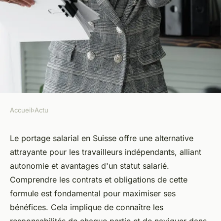
Accueil
›
Actu
ACTU
Naviguer les contrats et
Le portage salarial en Suisse offre une alternative
attrayante pour les travailleurs indépendants, alliant
obligations en portage salarial
autonomie et avantages d'un statut salarié.
en Suisse
Comprendre les contrats et obligations de cette
formule est fondamental pour maximiser ses
admin
•
11 décembre 2024
•
3 min de lecture
bénéfices. Cela implique de connaître les